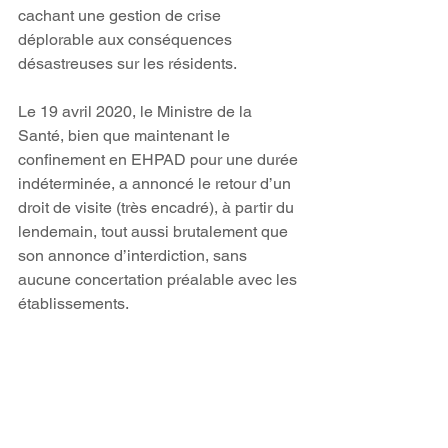
cachant une gestion de crise 
déplorable aux conséquences 
désastreuses sur les résidents.
Le 19 avril 2020, le Ministre de la 
Santé, bien que maintenant le 
confinement en EHPAD pour une durée 
indéterminée, a annoncé le retour d’un 
droit de visite (très encadré), à partir du 
lendemain, tout aussi brutalement que 
son annonce d’interdiction, sans 
aucune concertation préalable avec les 
établissements.
 De ce fait, souvent bricolées à la hâte, 
dans des lieux parfois tristes ou 
dénommés « parloirs »,  avec sécurité 
renforcée au travers de vitres, de 
plexiglass, de portes fermées ou à 