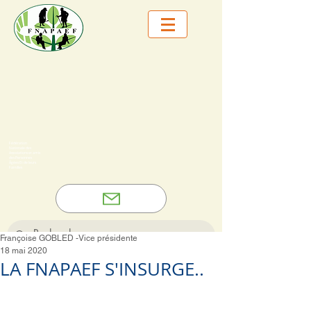
Fédération
Nationale des
Associations et amis
des Personnes
Âgées Et de leurs
Familles
Françoise GOBLED -Vice présidente
18 mai 2020
LA FNAPAEF S'INSURGE..