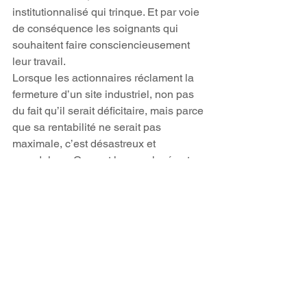
institutionnalisé qui trinque. Et par voie 
de conséquence les soignants qui 
souhaitent faire consciencieusement 
leur travail.
Lorsque les actionnaires réclament la 
fermeture d’un site industriel, non pas 
du fait qu’il serait déficitaire, mais parce 
que sa rentabilité ne serait pas 
maximale, c’est désastreux et 
scandaleux. Ce sont les employés et 
ouvriers qui se trouvent débarqués.
Mais lorsque ce qui est en jeu, c’est la 
vie des vieillards elle même, comment 
qualifier cela?
Il faut affirmer haut et fort que le soin 
apporté par une société à ses vieillards 