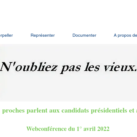
 des Associations et amis des Personnes Âgées Et de leurs Famille
erpeller
Représenter
Documenter
A propos d
rs proches parlent aux candidats présidentiels e
Webconférence du 1° avril 2022