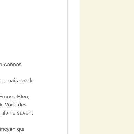
personnes 
ue, mais pas le 
France Bleu, 
i. Voilà des 
 ils ne savent 
 moyen qui 