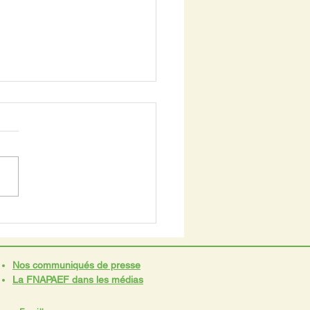
rand pas dans la liberté
ecevoir des visites en
AD
Nos communiqués de presse
La FNAPAEF dans les médias