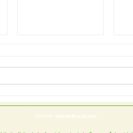
Forte mobilisation pour le
Un g
36ème congrès de l'Uniopss
de r
EHP
Contact :
fnapaef@gmail.com