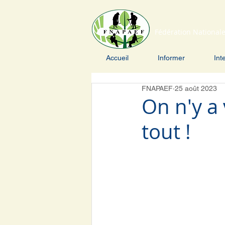
Fédération Nationale
Accueil
Informer
Int
FNAPAEF
25 août 2023
On n'y a 
tout !