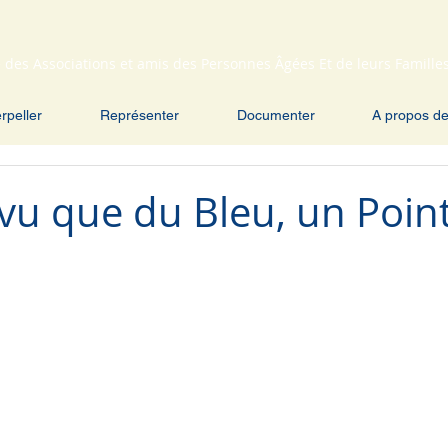
 des Associations et amis des Personnes Âgées Et de leurs Famille
erpeller
Représenter
Documenter
A propos d
vu que du Bleu, un Point