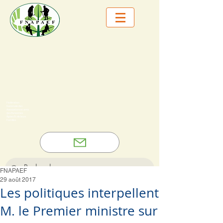
Fédération
Nationale des
Associations et amis
des Personnes
Âgées Et de leurs
Familles
FNAPAEF
29 août 2017
Les politiques interpellent
M. le Premier ministre sur