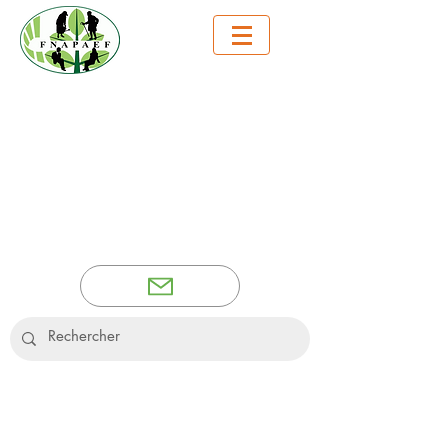
Fédération
Nationale des
Associations et amis
des Personnes
Âgées Et de leurs
Familles