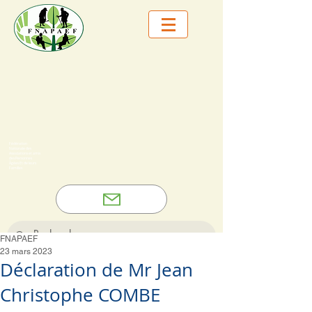
Fédération
Nationale des
Associations et amis
des Personnes
Âgées Et de leurs
Familles
FNAPAEF
23 mars 2023
Déclaration de Mr Jean
Christophe COMBE