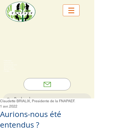
Fédération
Nationale des
Associations et amis
des Personnes
Âgées Et de leurs
Familles
Claudette BRIALIX, Presidente de la FNAPAEF.
1 avr. 2022
Aurions-nous été
entendus ?