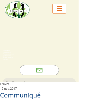
Fédération
Nationale des
Associations et amis
des Personnes
Âgées Et de leurs
Familles
FNAPAEF
15 nov. 2017
Communiqué